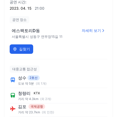
공연 시간:
2023. 04. 15
21:00
공연 장소
에스팩토리D동
자세히 보기
서울특별시
성동구
연무장15길
11
길찾기
대중교통 접근성
성수
2호선
도보 약 5분
(외 1개)
청량리
KTX
거리 약 4.3km
(외 2개)
김포
국제공항
거리 약 23.7km
(외 인천)